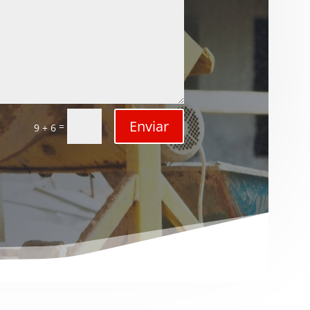
Enviar
=
9 + 6