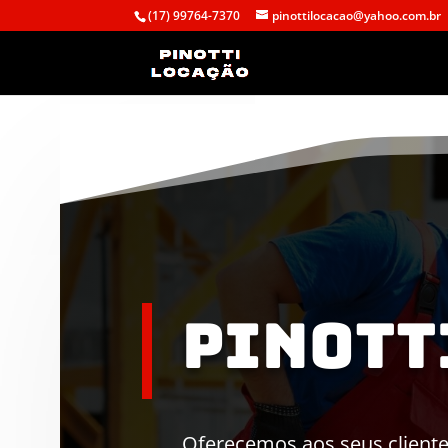
(17) 99764-7370
pinottilocacao@yahoo.com.br
Pinott
Oferecemos aos seus clien